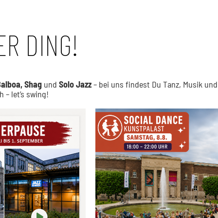
ER DING!
Balboa, Shag
und
Solo Jazz
–
bei uns findest Du Tanz, Musik un
 – let’s swing!